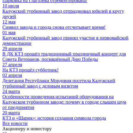
Парковка на Глаголева отремонтирована!
10 июля
Калужский турбинный завод отпраздновал юбилей в кругу
друзей
12 мая
Символ завода и города снова отсчитывает время!
01 мая
Калужский турбинный завод принял участие в первомайской
демонстрации
29 апреля
В ДК КТЗ прошёл традиционный праздничный концерт для
Совета Ветеранов, посвящённый Дню Победы
27 апреля
На КТЗ прошёл субботник!
02 апреля
Делегация Республики Мордовия посетила Калужский
турбинный завод с деловым визитом
24 марта
Особенности проведения испытаний оборудования на
Калужском турбинном заводе: почему в городе слышен шум
от предприятия
20 марта
КТЗ и «Шарик»: история создания символа города
Все новости
Акционеру и инвестору