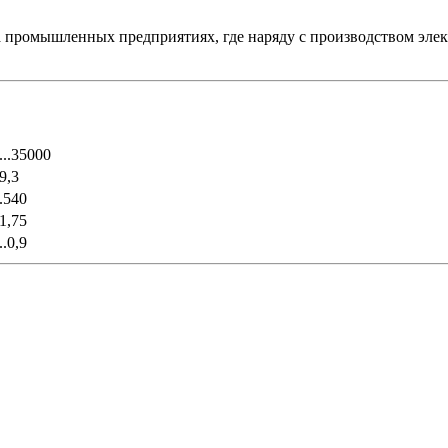
 промышленных предприятиях, где наряду с производством элек
...35000
.9,3
..540
.1,75
..0,9