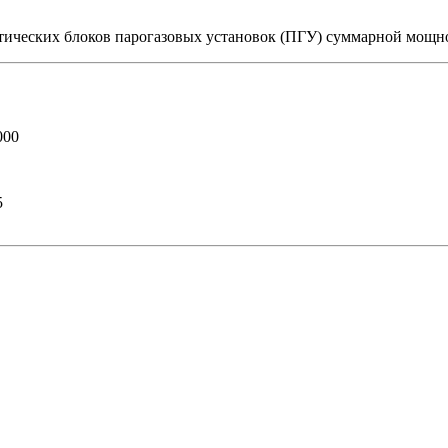
ических блоков парогазовых установок (ПГУ) суммарной мощн
000
5