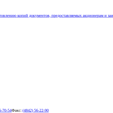
отовлению копий документов, предоставляемых акционерам и з
6-70-54
Факс:
(4842) 56-22-90