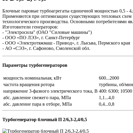
Блочные паровые турбоагрегаты единичной мощностью 0,5 - 4,
Применяются при оптимизации существующих тепловых схем эн
технологического производства. Основными потребителями яв
Изготовители генераторов:
- "Электросила" (ОАО "Силовые машины")
- ООО «ПО ЛЭЗ», г. Санкт-Петербург
- ООО «Электротяжмаш - Привод», г. Лысьва, Пермского края
- АО «СЭЗ», г. Сафоново, Смоленской обл.
Параметры турбогенераторов
мощность номинальная, кВт
600...2000
частота вращения ротора
турбины, об/мин 
напряжение 3-фазного электрического тока, В
400: 6300; 10500
абс. давление свежего пара, МПа
1,1...4,0
абс. давление пара в отборе, МПа
0,4...0,8
Турбогенератор блочный П 2/6,3-2,4/0,5